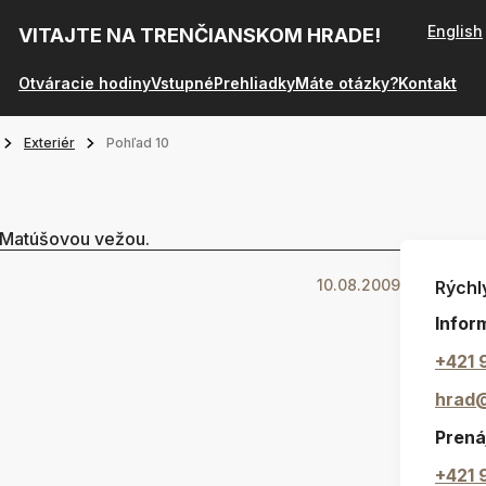
English
VITAJTE NA TRENČIANSKOM HRADE!
Otváracie hodiny
Vstupné
Prehliadky
Máte otázky?
Kontakt
Exteriér
Pohľad 10
 Matúšovou vežou.
10.08.2009
Rýchl
Infor
+421 
hrad
Prená
+421 