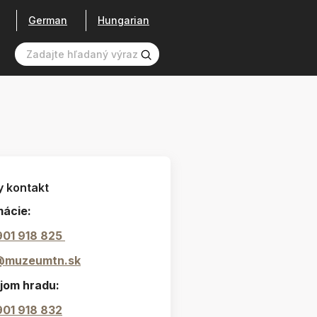
German
Hungarian
y kontakt
mácie:
901 918 825
@muzeumtn.sk
jom hradu:
901 918 832