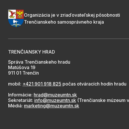
Organizácia je v zriaďovateľskej pôsobnosti
Trenčianskeho samosprávneho kraja
TRENČIANSKY HRAD
Správa Trenčianskeho hradu
Matúšova 19
911 01 Trenčín
mobil:
+421 901 918 825
počas otváracích hodín hradu
Informácie:
hrad@muzeumtn.sk
Sekretariát:
info@muzeumtn.sk
(Trenčianske múzeum v
Médiá:
marketing@muzeumtn.sk