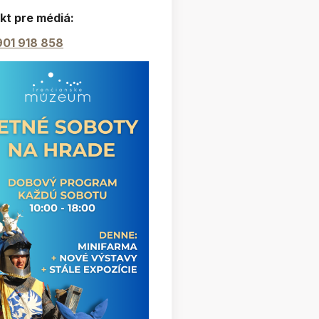
kt pre médiá:
901 918 858