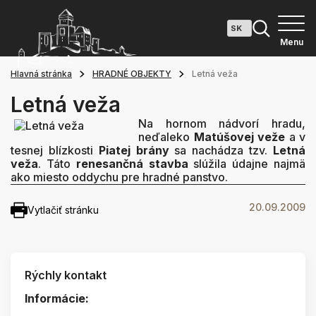
Menu
Hlavná stránka
HRADNÉ OBJEKTY
Letná veža
Letná veža
Na hornom nádvorí hradu,
neďaleko
Matúšovej veže
a v
tesnej blízkosti
Piatej brány
sa nachádza tzv.
Letná
veža
. Táto
renesančná stavba
slúžila údajne najmä
ako miesto oddychu pre hradné panstvo.
20.09.2009
Vytlačiť stránku
Rýchly kontakt
Informácie: