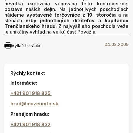
neveľká expozícia venovaná tejto kontroverznej
postave našich dejín. Na jednotlivých poschodiach
nájdeme
vystavené terčovnice z 19. storočia
a na
stenách
erby jednotlivých držiteľov a kapitánov
Trenčianskeho hradu
. Z najvyššieho poschodia veže
je unikátny výhľad na veľkú časť Považia.
04.08.2009
Vytlačiť stránku
Rýchly kontakt
Informácie:
+421 901 918 825
hrad@muzeumtn.sk
Prenájom hradu:
+421 901 918 832