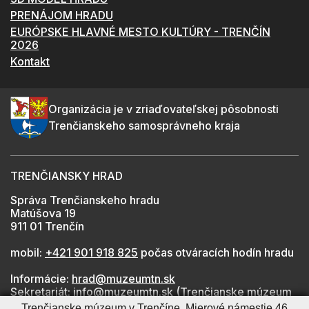
PRENÁJOM HRADU
EURÓPSKE HLAVNÉ MESTO KULTÚRY - TRENČÍN
2026
Kontakt
Organizácia je v zriaďovateľskej pôsobnosti
Trenčianskeho samosprávneho kraja
TRENČIANSKY HRAD
Správa Trenčianskeho hradu
Matúšova 19
911 01 Trenčín
mobil:
+421 901 918 825
počas otváracích hodín hradu
Informácie:
hrad@muzeumtn.sk
Sekretariát:
info@muzeumtn.sk
(Trenčianske múzeum
v Trenčíne)
Trenčianske múzeum v Trenčíne, Mierové námestie 46