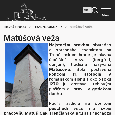
Menu
Hlavná stránka
HRADNÉ OBJEKTY
Matúšová veža
Matúšová veža
Najstaršou stavbou
obytného
a obranného charakteru na
Trenčianskom hrade je hlavná
útočištná veža (bergfrid,
donjon), tradične nazývaná
Matúšova
. Bola postavená
koncom 11. storočia
v
románskom slohu
a okolo
roku
1270
ju obstavali tehlovým
plášťom a upravili
v gotickom
duchu
.
Podľa tradície
na štvrtom
poschodí
veže má svoju
pracovňu Matúš Čák Trenčiansky
a tu sa i nachádza