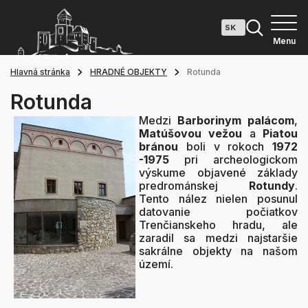
Menu
Hlavná stránka
HRADNÉ OBJEKTY
Rotunda
Rotunda
Medzi
Barborinym palácom
,
Matúšovou vežou
a
Piatou
bránou
boli v rokoch
1972
-1975
pri archeologickom
výskume objavené základy
predrománskej
Rotundy
.
Tento nález nielen posunul
datovanie počiatkov
Trenčianskeho hradu, ale
zaradil sa medzi najstaršie
sakrálne objekty na našom
území.