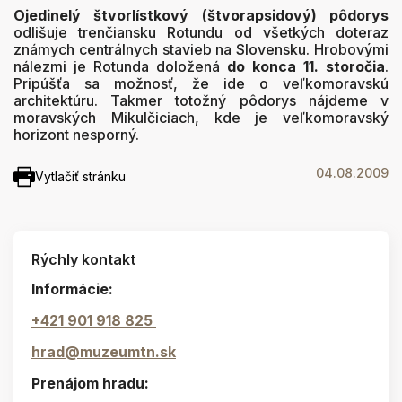
Ojedinelý štvorlístkový (štvorapsidový) pôdorys
odlišuje trenčiansku Rotundu od všetkých doteraz
známych centrálnych stavieb na Slovensku. Hrobovými
nálezmi je Rotunda doložená
do konca 11. storočia
.
Pripúšťa sa možnosť, že ide o veľkomoravskú
architektúru. Takmer totožný pôdorys nájdeme v
moravských Mikulčiciach, kde je veľkomoravský
horizont nesporný.
04.08.2009
Vytlačiť stránku
Rýchly kontakt
Informácie:
+421 901 918 825
hrad@muzeumtn.sk
Prenájom hradu: