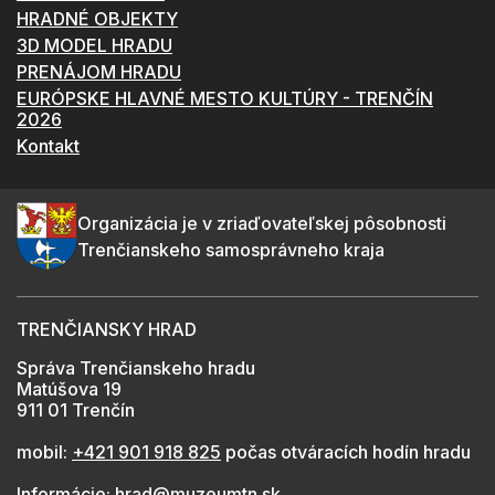
HRADNÉ OBJEKTY
3D MODEL HRADU
PRENÁJOM HRADU
EURÓPSKE HLAVNÉ MESTO KULTÚRY - TRENČÍN
2026
Kontakt
Organizácia je v zriaďovateľskej pôsobnosti
Trenčianskeho samosprávneho kraja
TRENČIANSKY HRAD
Správa Trenčianskeho hradu
Matúšova 19
911 01 Trenčín
mobil:
+421 901 918 825
počas otváracích hodín hradu
Informácie:
hrad@muzeumtn.sk