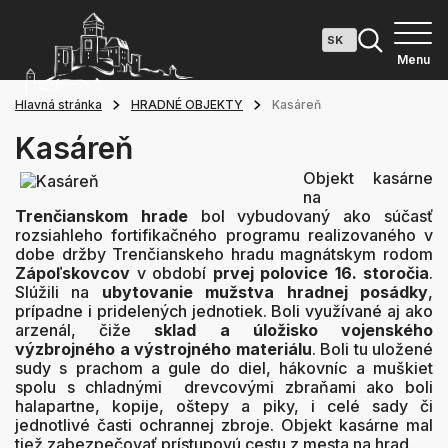
Menu
Hlavná stránka
HRADNÉ OBJEKTY
Kasáreň
Kasáreň
Objekt kasárne
na
Trenčianskom hrade
bol vybudovaný ako súčasť
rozsiahleho fortifikačného programu realizovaného v
dobe držby Trenčianskeho hradu magnátskym rodom
Zápoľskovcov
v období
prvej polovice 16. storočia
.
Slúžili na
ubytovanie mužstva hradnej posádky
,
prípadne i pridelených jednotiek. Boli využívané aj ako
arzenál, čiže
sklad a úložisko vojenského
výzbrojného a výstrojného materiálu
. Boli tu uložené
sudy s prachom a gule do diel, hákovníc a muškiet
spolu s chladnými drevcovými zbraňami ako boli
halapartne, kopije, oštepy a piky, i celé sady či
jednotlivé časti ochrannej zbroje. Objekt kasárne mal
tiež zabezpečovať prístupovú cestu z mesta na hrad.