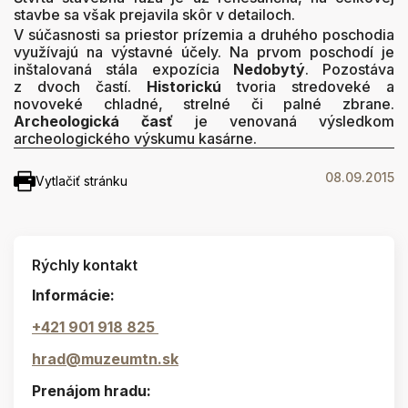
stavbe sa však prejavila skôr v detailoch.
V súčasnosti sa priestor prízemia a druhého poschodia
využívajú na výstavné účely. Na prvom poschodí je
inštalovaná stála expozícia
Nedobytý
. Pozostáva
z dvoch častí.
Historickú
tvoria stredoveké a
novoveké chladné, strelné či palné zbrane.
Archeologická časť
je venovaná výsledkom
archeologického výskumu kasárne.
08.09.2015
Vytlačiť stránku
Rýchly kontakt
Informácie:
+421 901 918 825
hrad@muzeumtn.sk
Prenájom hradu: