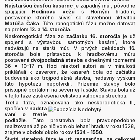
Najstaršou časťou kasárne
je západný múr, pôvodne
spájajúci
Hodinovú vežu
s Horným hradom,
postavenie ktorého súvisí so stavebnou aktivitou
Matúša Čáka
. Túto ranogotickú fázu možno datovať
na prelom
13. a 14. storočia
.
Neskorogotická fáza zo
začiatku 16. storočia
je už
spojená s výstavbou samotných kasární, ktoré
nadväzujú na starší múr. V prvých dekádach 16.
storočia bola prístavbou k hradbovému múru
postavená
dvojpodlažná stavba
s dnešnými rozmermi
36 x 10-17 m. Hoci niektorí autori sa v minulosti
prikláňali k záverom, že kasáreň bola od začiatku
budovaná ako trojpodlažná stavba, nedávny výskum
túto hypotézu nepotvrdil. Prízemie stavby bolo
prístupné portálom na severnej fasáde. Stavba bola už
v tejto fáze zastrešená celistvou valbovou strechou.
Tretia fáza, označovaná ako neskorogotická II.,
spočíva v
nadst
a
vaní o tretie
podlažie
. Táto prestavba bola pravdepodobne
realizovaná až po ničivom obliehaní hradu v roku 1528,
zrejme v období okolo rokov
1534 – 1550
.
Štvrtá stavebná fáza je už renesančná, na celkovej