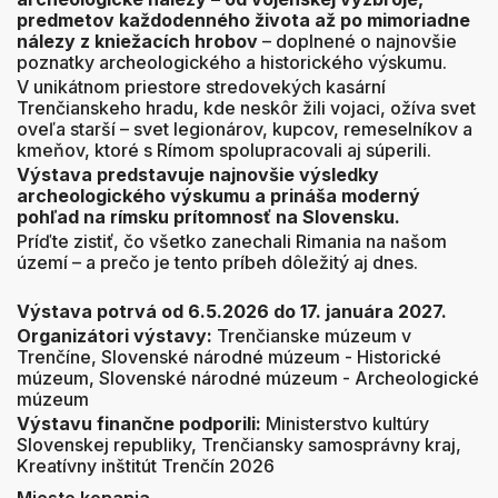
predmetov každodenného života až po mimoriadne
nálezy z kniežacích hrobov
– doplnené o najnovšie
poznatky archeologického a historického výskumu.
V unikátnom priestore stredovekých kasární
Trenčianskeho hradu, kde neskôr žili vojaci, ožíva svet
oveľa starší – svet legionárov, kupcov, remeselníkov a
kmeňov, ktoré s Rímom spolupracovali aj súperili.
Výstava predstavuje najnovšie výsledky
archeologického výskumu a prináša moderný
pohľad na rímsku prítomnosť na Slovensku.
Príďte zistiť, čo všetko zanechali Rimania na našom
území – a prečo je tento príbeh dôležitý aj dnes.
Výstava potrvá od 6.5.2026 do 17. januára 2027.
Organizátori výstavy:
Trenčianske múzeum v
Trenčíne, Slovenské národné múzeum - Historické
múzeum, Slovenské národné múzeum - Archeologické
múzeum
Výstavu finančne podporili:
Ministerstvo kultúry
Slovenskej republiky, Trenčiansky samosprávny kraj,
Kreatívny inštitút Trenčín 2026