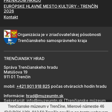
PRENÁJOM HRADU
EURÓPSKE HLAVNÉ MESTO KULTÚRY - TRENČÍN
2026
Kontakt
Organizácia je v zriaďovateľskej pôsobnosti
Trenčianskeho samosprávneho kraja
TRENČIANSKY HRAD
Správa Trenčianskeho hradu
Matúšova 19
911 01 Trenčín
mobil:
+421 901 918 825
počas otváracích hodín hradu
Informácie:
hrad@muzeumtn.sk
Sekretariát:
info@muzeumtn.sk
(Trenčianske múzeum
v Trenčíne)
Trenčianske múzeum v Trenčíne, Mierové námestie 46
Médiá:
marketing@muzeumtn.sk