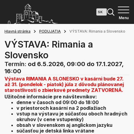
Menu
Hlavná stránka
PODUJATIA
VÝSTAVA: Rimania a Slovensko
VÝSTAVA: Rimania a
Slovensko
Termín:
od 6.5.2026, 09:00
do 17.1.2027,
16:00
Výstava RIMANIA A SLONESKO v kasárni bude 27.
až 31. (pondelok - piatok) júla z dôvodu plánovanej
starostlivosti o zbierkové predmety ZATVORENÁ.
Užitočné informácie pre návštevníkov:
denne v časoch od 09:00 do 18:00
v priestoroch kasární na 2 podlažiach
vstup na výstavu je súčasťou oboch hradných
okruhov (v cene vstupenky)
obsah v slovenskom aj anglickom jazyku
súčasťou je detská linka vrátane