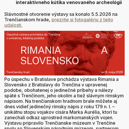
interaktívneho kútika venovaného archeológii
Slávnostné otvorenie výstavy sa konalo 5.5.2026 na
Trenčianskom hrade,
prezrite si fotogalériu z tejto
udalosti.
Po úspechu v Bratislave prichádza výstava Rimania a
Slovensko z Bratislavy do Trenčína v upravenej
podobe, obohatenej o jedinečné príbehy a nálezy
späté s Trenčínom, jeho okolím a tiež slávnym rímskym
nápisom. Na trenčianskom hradnom brale môžete aj
dnes vidieť jedinečný rímsky nápis z roku 179 n. l. –
unikátnu stopu vojakov cisára Marka Aurélia, ktorí tu
zanechali odkaz uprostred markomanských vojen.
Výstavu pripravilo Trenčianske múzeum v Trenčíne
spolu so Slovenským národným múzeom, partnerom