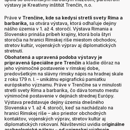
výstavy je Kreatívny inštitút Trenčín, n.o.
Práve
v Trenčíne, kde sa kedysi stretli svety Ríma a
barbarika,
sa otvára výstava, ktorá odhaľuje dejiny
nášho územia v 1. až 4. storočí. Výstava Rimania a
Slovensko prináša príbeh krajiny, ktorá bola štyri
storočia na hranici Rímskej ríše miestom obchodov,
stretov kultúr, vojenských výprav aj diplomatických
stretnutí.
Obohatená a upravená podoba výstavy je
pripravená špeciálne pre Trenčín
a kladie dôraz na
jeho výnimočné postavenie v rímskej dobe,
predovšetkým na slávny rímsky nápis na hradnej skale
z roku 179 n. l. – unikátnu epigrafickú pamiatku
európskeho významu. Práve v Trenčíne sa v minulosti
stretli svety Ríma a barbarika, čo dáva tomuto mestu
výnimočné postavenie v dejinách strednej Európy.
Výstava predstavuje dejiny územia dnešného
Slovenska v 1. až 4. storočí, keď sa nachádzalo na
hranici Rímskej ríše – ako priestor obchodných
kontaktov, vojenských výprav, stretov kultúr aj
diplomatických rokovaní. Návštevníci uvidia o
riginálne
archeologické nálezy – od vojenskej výzbroje,