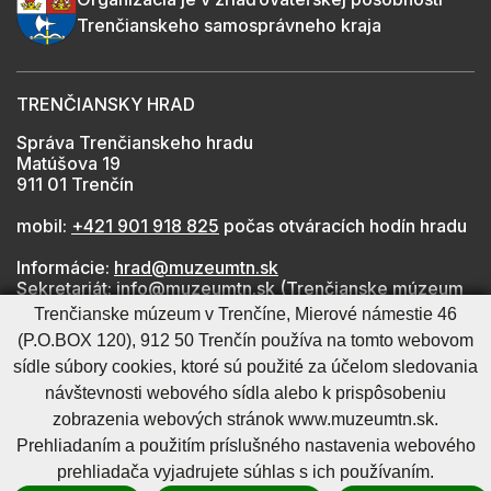
Trenčianskeho samosprávneho kraja
TRENČIANSKY HRAD
Správa Trenčianskeho hradu
Matúšova 19
911 01 Trenčín
mobil:
+421 901 918 825
počas otváracích hodín hradu
Informácie:
hrad@muzeumtn.sk
Sekretariát:
info@muzeumtn.sk
(Trenčianske múzeum
v Trenčíne)
Trenčianske múzeum v Trenčíne, Mierové námestie 46
Médiá:
marketing@muzeumtn.sk
(P.O.BOX 120), 912 50 Trenčín používa na tomto webovom
sídle súbory cookies, ktoré sú použité za účelom sledovania
návštevnosti webového sídla alebo k prispôsobeniu
Mapa stránky
RSS
Cookies nastavenie
Ochrana osobných údajov
zobrazenia webových stránok www.muzeumtn.sk.
Cookies - viac informácií
Vyhlásenie o prístupnosti
Prehliadaním a použitím príslušného nastavenia webového
Technický prevádzkovateľ
Správca obsahu
prehliadača vyjadrujete súhlas s ich používaním.
Generuje
CMS BUXUS