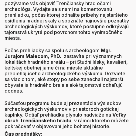
pozývame vás objaviť Trenčiansky hrad očami
archeológa. Vydajte sa s nami na komentovanú
prehliadku, počas ktorej odhalíte príbehy najstaršieho
osídlenia hradnej skaly a spoznáte najnovšie poznatky
archeologických výskumov, ktoré postupne odkrývajú
tajomstvá ukryté pod povrchom tohto výnimočného
miesta.
Počas prehliadky sa spolu s archeológom
Mgr.
Jurajom Malecom, PhD.
zastavíte pri významných
lokalitách hradného areálu – pri Studni lásky, kavalieri,
keltskej obetnej jame či na mieste aktuálne
prebiehajúceho archeologického výskumu. Dozviete
sa viac o tom, aké stopy po sebe zanechali najstarší
obyvatelia hradného brala a aké tajomstvá odhaľujú
dodnes.
Súčasťou programu bude aj prezentácia výsledkov
archeologických výskumov v priestoroch gotickej
kaplnky. Odtiaľ prehliadka plynulo nadviaže na
Veľký
okruh Trenčianskeho hradu
, v rámci ktorého môžete
pokračovať v objavovaní jeho bohatej histórie.
Čas prednášky: