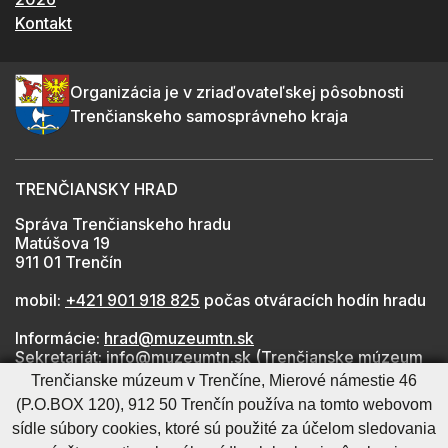
Kontakt
Organizácia je v zriaďovateľskej pôsobnosti
Trenčianskeho samosprávneho kraja
TRENČIANSKY HRAD
Správa Trenčianskeho hradu
Matúšova 19
911 01 Trenčín
mobil:
+421 901 918 825
počas otváracích hodín hradu
Informácie:
hrad@muzeumtn.sk
Sekretariát:
info@muzeumtn.sk
(Trenčianske múzeum
v Trenčíne)
Trenčianske múzeum v Trenčíne, Mierové námestie 46
Médiá:
marketing@muzeumtn.sk
(P.O.BOX 120), 912 50 Trenčín používa na tomto webovom
sídle súbory cookies, ktoré sú použité za účelom sledovania