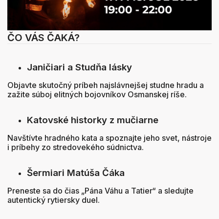
ČO VÁS ČAKÁ?
Janičiari a Studňa lásky
Objavte skutočný príbeh najslávnejšej studne hradu a
zažite súboj elitných bojovníkov Osmanskej ríše.
Katovské historky z mučiarne
Navštívte hradného kata a spoznajte jeho svet, nástroje
i príbehy zo stredovekého súdnictva.
Šermiari Matúša Čáka
Preneste sa do čias „Pána Váhu a Tatier“ a sledujte
autentický rytiersky duel.