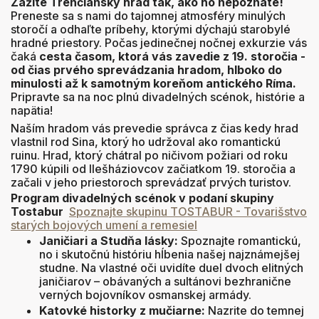
Zažite Trenčiansky hrad tak, ako ho nepoznáte!
Preneste sa s nami do tajomnej atmosféry minulých
storočí a odhaľte príbehy, ktorými dýchajú starobylé
hradné priestory
. Počas jedinečnej nočnej exkurzie vás
čaká
cesta časom, ktorá vás zavedie z 19. storočia -
od čias prvého sprevádzania hradom, hlboko do
minulosti až k samotným koreňom antického Ríma
.
Pripravte sa na noc plnú divadelných scénok, histórie a
napätia
!
Naším hradom vás prevedie správca z čias kedy hrad
vlastnil rod Sina, ktorý ho udržoval ako romantickú
ruinu.
Hrad, ktorý chátral po ničivom požiari od roku
1790 kúpili od Ilešháziovcov začiatkom 19. storočia a
začali v jeho priestoroch sprevádzať prvých turistov.
Program divadelných scénok v podaní skupiny
Tostabur
Spoznajte skupinu TOSTABUR - Tovarišstvo
starých bojových umení a remesiel
Janičiari a Studňa lásky:
Spoznajte romantickú,
no i skutočnú históriu hĺbenia našej najznámejšej
studne
. Na vlastné oči uvidíte duel dvoch elitných
janičiarov – obávaných a sultánovi bezhranične
verných bojovníkov osmanskej armády
.
Katovké historky z mučiarne:
Nazrite do temnej