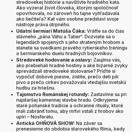
stredovekej histórie a navštívte hradného kata
.
Ako vyzeral život človeka, ktorým spoločnosť
opovrhovala, no zároveň ho tajne vyhľadávala
ako liečiteľa
? Kat vám osobne predstaví svoje
nástroje práva útrpného
.
Udatní šermiari Matúša Čáka:
Vráťte sa do čias
slávneho „pána Váhu a Tatier“
. Dozviete sa o
legendách spojených s jeho strateným hrobom
a
stanete sa svedkami pravého rytierskeho tréningu
a šermiarskeho duelu hradných bojovníkov
.
Stredoveké hodovanie a oslavy:
Zaujíma vás,
ako prebiehali hradné hostiny a aké bizarné zvyky
sprevádzali stredoveké stolovanie
? Príďte si
vypočuť dobové piesne, zistite, prečo deti pili
pivo a prečo cirkev považovala vtedajšiu svetskú
hudbu za hriešnu
.
Tajomstvo Románskej rotundy:
Zastavíme sa pri
najstaršej kamennej stavbe hradu
. Odkryjeme
staré pohanské tradície a ochranné rituály, ktoré
mali zabrániť tomu, aby mŕtvi vstali z hrobov ako
upíri – Nosferatu
.
Antická OHŇOVÁ SHOW:
Na záver sa
prenesieme do obdobia starovekého Ríma, kedy