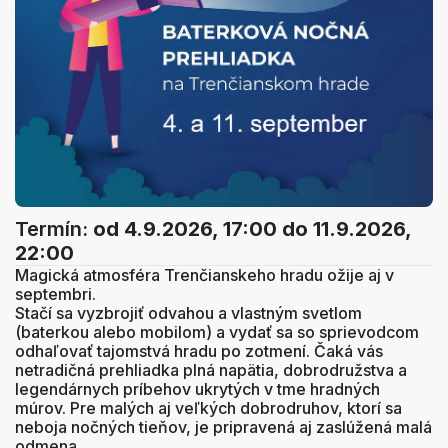
Termín:
od 4.9.2026, 17:00
do 11.9.2026,
22:00
Magická atmosféra Trenčianskeho hradu ožije aj v
septembri.
Stačí sa vyzbrojiť odvahou a vlastným svetlom
(baterkou alebo mobilom) a vydať sa so sprievodcom
odhaľovať tajomstvá hradu po zotmení. Čaká vás
netradičná prehliadka plná napätia, dobrodružstva a
legendárnych príbehov ukrytých v tme hradných
múrov. Pre malých aj veľkých dobrodruhov, ktorí sa
neboja nočných tieňov, je pripravená aj zaslúžená malá
odmena.