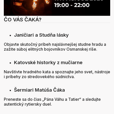
ČO VÁS ČAKÁ?
Janičiari a Studňa lásky
Objavte skutočný príbeh najslávnejšej studne hradu a
zažite súboj elitných bojovníkov Osmanskej ríše.
Katovské historky z mučiarne
Navštívte hradného kata a spoznajte jeho svet, nástroje
i príbehy zo stredovekého súdnictva.
Šermiari Matúša Čáka
Preneste sa do čias „Pána Váhu a Tatier“ a sledujte
autentický rytiersky duel.