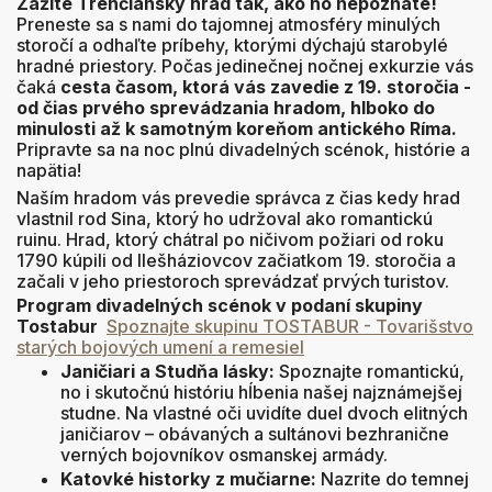
Zažite Trenčiansky hrad tak, ako ho nepoznáte!
Preneste sa s nami do tajomnej atmosféry minulých
storočí a odhaľte príbehy, ktorými dýchajú starobylé
hradné priestory
. Počas jedinečnej nočnej exkurzie vás
čaká
cesta časom, ktorá vás zavedie z 19. storočia -
od čias prvého sprevádzania hradom, hlboko do
minulosti až k samotným koreňom antického Ríma
.
Pripravte sa na noc plnú divadelných scénok, histórie a
napätia
!
Naším hradom vás prevedie správca z čias kedy hrad
vlastnil rod Sina, ktorý ho udržoval ako romantickú
ruinu.
Hrad, ktorý chátral po ničivom požiari od roku
1790 kúpili od Ilešháziovcov začiatkom 19. storočia a
začali v jeho priestoroch sprevádzať prvých turistov.
Program divadelných scénok v podaní skupiny
Tostabur
Spoznajte skupinu TOSTABUR - Tovarišstvo
starých bojových umení a remesiel
Janičiari a Studňa lásky:
Spoznajte romantickú,
no i skutočnú históriu hĺbenia našej najznámejšej
studne
. Na vlastné oči uvidíte duel dvoch elitných
janičiarov – obávaných a sultánovi bezhranične
verných bojovníkov osmanskej armády
.
Katovké historky z mučiarne:
Nazrite do temnej