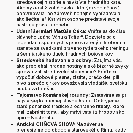
stredovekej histórie a navštívte hradného kata
.
Ako vyzeral život človeka, ktorým spoločnosť
opovrhovala, no zároveň ho tajne vyhľadávala
ako liečiteľa
? Kat vám osobne predstaví svoje
nástroje práva útrpného
.
Udatní šermiari Matúša Čáka:
Vráťte sa do čias
slávneho „pána Váhu a Tatier“
. Dozviete sa o
legendách spojených s jeho strateným hrobom
a
stanete sa svedkami pravého rytierskeho tréningu
a šermiarskeho duelu hradných bojovníkov
.
Stredoveké hodovanie a oslavy:
Zaujíma vás,
ako prebiehali hradné hostiny a aké bizarné zvyky
sprevádzali stredoveké stolovanie
? Príďte si
vypočuť dobové piesne, zistite, prečo deti pili
pivo a prečo cirkev považovala vtedajšiu svetskú
hudbu za hriešnu
.
Tajomstvo Románskej rotundy:
Zastavíme sa pri
najstaršej kamennej stavbe hradu
. Odkryjeme
staré pohanské tradície a ochranné rituály, ktoré
mali zabrániť tomu, aby mŕtvi vstali z hrobov ako
upíri – Nosferatu
.
Antická OHŇOVÁ SHOW:
Na záver sa
prenesieme do obdobia starovekého Ríma, kedy