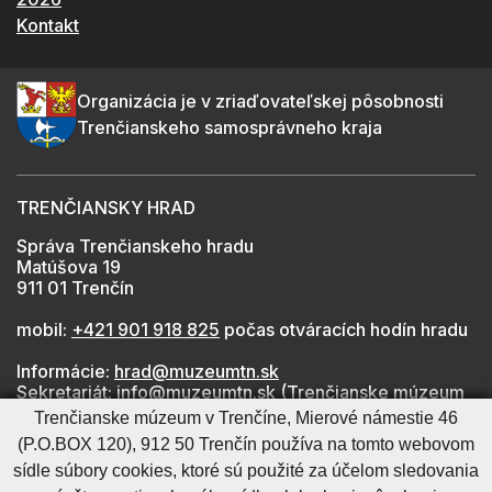
Kontakt
Organizácia je v zriaďovateľskej pôsobnosti
Trenčianskeho samosprávneho kraja
TRENČIANSKY HRAD
Správa Trenčianskeho hradu
Matúšova 19
911 01 Trenčín
mobil:
+421 901 918 825
počas otváracích hodín hradu
Informácie:
hrad@muzeumtn.sk
Sekretariát:
info@muzeumtn.sk
(Trenčianske múzeum
v Trenčíne)
Trenčianske múzeum v Trenčíne, Mierové námestie 46
Médiá:
marketing@muzeumtn.sk
(P.O.BOX 120), 912 50 Trenčín používa na tomto webovom
sídle súbory cookies, ktoré sú použité za účelom sledovania