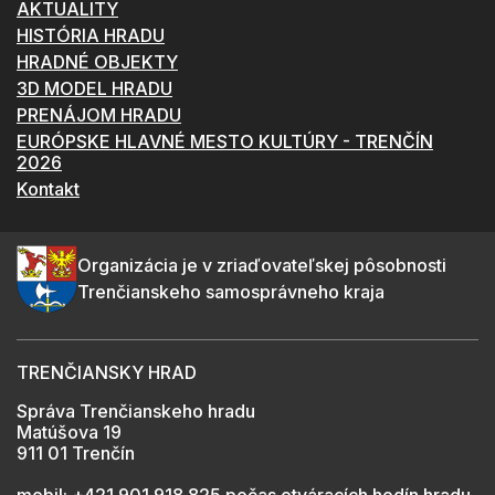
AKTUALITY
HISTÓRIA HRADU
HRADNÉ OBJEKTY
3D MODEL HRADU
PRENÁJOM HRADU
EURÓPSKE HLAVNÉ MESTO KULTÚRY - TRENČÍN
2026
Kontakt
Organizácia je v zriaďovateľskej pôsobnosti
Trenčianskeho samosprávneho kraja
TRENČIANSKY HRAD
Správa Trenčianskeho hradu
Matúšova 19
911 01 Trenčín
mobil:
+421 901 918 825
počas otváracích hodín hradu