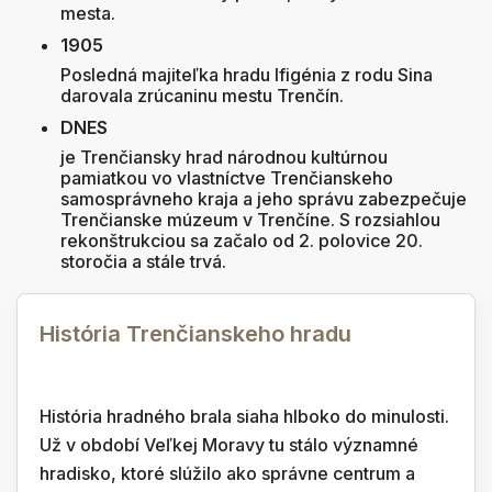
mesta.
1905
Posledná majiteľka hradu Ifigénia z rodu Sina
darovala zrúcaninu mestu Trenčín.
DNES
je Trenčiansky hrad národnou kultúrnou
pamiatkou vo vlastníctve Trenčianskeho
samosprávneho kraja a jeho správu zabezpečuje
Trenčianske múzeum v Trenčíne. S rozsiahlou
rekonštrukciou sa začalo od 2. polovice 20.
storočia a stále trvá.
História Trenčianskeho hradu
História hradného brala siaha hlboko do minulosti.
Už v období Veľkej Moravy tu stálo významné
hradisko, ktoré slúžilo ako správne centrum a