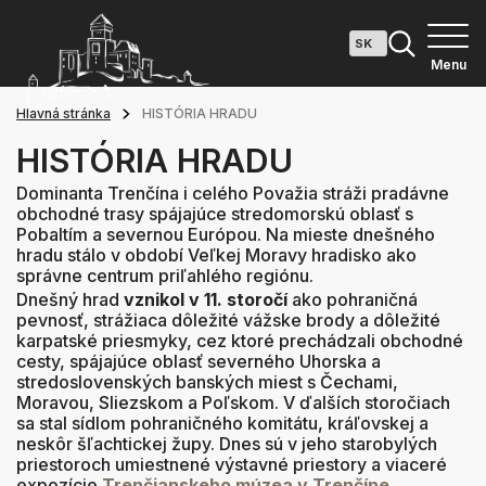
Menu
Hlavná stránka
HISTÓRIA HRADU
HISTÓRIA HRADU
Dominanta Trenčína i celého Považia stráži pradávne
obchodné trasy spájajúce stredomorskú oblasť s
Pobaltím a severnou Európou. Na mieste dnešného
hradu stálo v období Veľkej Moravy hradisko ako
správne centrum priľahlého regiónu.
Dnešný hrad
vznikol v 11. storočí
ako pohraničná
pevnosť, strážiaca dôležité vážske brody a dôležité
karpatské priesmyky, cez ktoré prechádzali obchodné
cesty, spájajúce oblasť severného Uhorska a
stredoslovenských banských miest s Čechami,
Moravou, Sliezskom a Poľskom. V ďalších storočiach
sa stal sídlom pohraničného komitátu, kráľovskej a
neskôr šľachtickej župy. Dnes sú v jeho starobylých
priestoroch umiestnené výstavné priestory a viaceré
expozície
Trenčianskeho múzea v Trenčíne
.