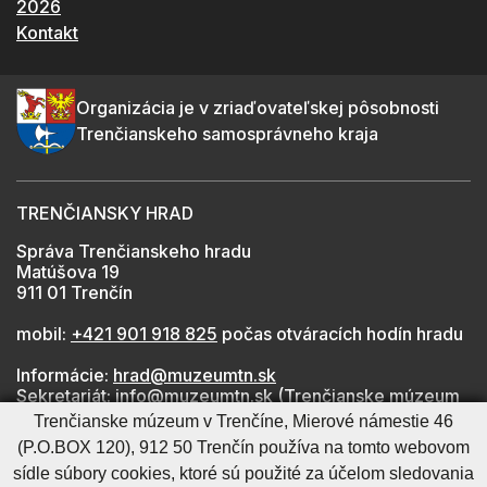
2026
Kontakt
Organizácia je v zriaďovateľskej pôsobnosti
Trenčianskeho samosprávneho kraja
TRENČIANSKY HRAD
Správa Trenčianskeho hradu
Matúšova 19
911 01 Trenčín
mobil:
+421 901 918 825
počas otváracích hodín hradu
Informácie:
hrad@muzeumtn.sk
Sekretariát:
info@muzeumtn.sk
(Trenčianske múzeum
v Trenčíne)
Trenčianske múzeum v Trenčíne, Mierové námestie 46
Médiá:
marketing@muzeumtn.sk
(P.O.BOX 120), 912 50 Trenčín používa na tomto webovom
sídle súbory cookies, ktoré sú použité za účelom sledovania