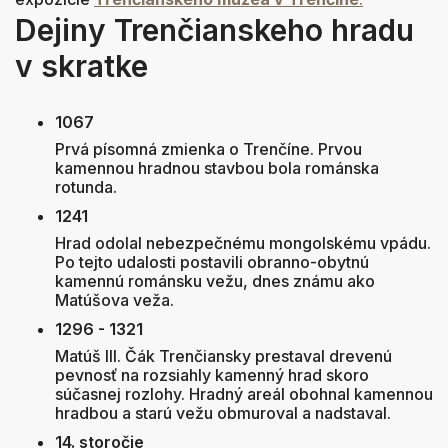
Dejiny Trenčianskeho hradu
v skratke
1067
Prvá písomná zmienka o Trenčíne. Prvou
kamennou hradnou stavbou bola románska
rotunda.
1241
Hrad odolal nebezpečnému mongolskému vpádu.
Po tejto udalosti postavili obranno-obytnú
kamennú románsku vežu, dnes známu ako
Matúšova veža.
1296 - 1321
Matúš III. Čák Trenčiansky prestaval drevenú
pevnosť na rozsiahly kamenný hrad skoro
súčasnej rozlohy. Hradný areál obohnal kamennou
hradbou a starú vežu obmuroval a nadstaval.
14. storočie