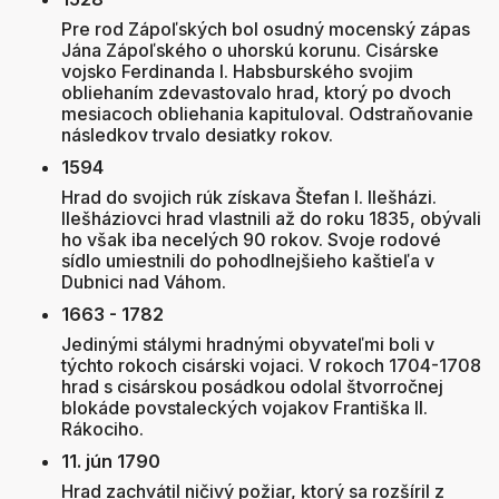
Pre rod Zápoľských bol osudný mocenský zápas
Jána Zápoľského o uhorskú korunu. Cisárske
vojsko Ferdinanda I. Habsburského svojim
obliehaním zdevastovalo hrad, ktorý po dvoch
mesiacoch obliehania kapituloval. Odstraňovanie
následkov trvalo desiatky rokov.
1594
Hrad do svojich rúk získava Štefan I. Ilešházi.
Ilešháziovci hrad vlastnili až do roku 1835, obývali
ho však iba necelých 90 rokov. Svoje rodové
sídlo umiestnili do pohodlnejšieho kaštieľa v
Dubnici nad Váhom.
1663 - 1782
Jedinými stálymi hradnými obyvateľmi boli v
týchto rokoch cisárski vojaci. V rokoch 1704-1708
hrad s cisárskou posádkou odolal štvorročnej
blokáde povstaleckých vojakov Františka II.
Rákociho.
11. jún 1790
Hrad zachvátil ničivý požiar, ktorý sa rozšíril z