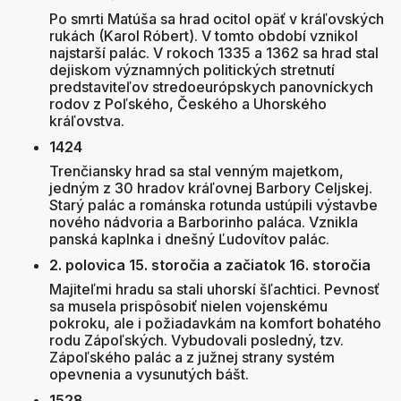
Po smrti Matúša sa hrad ocitol opäť v kráľovských
rukách (Karol Róbert). V tomto období vznikol
najstarší palác. V rokoch 1335 a 1362 sa hrad stal
dejiskom významných politických stretnutí
predstaviteľov stredoeurópskych panovníckych
rodov z Poľského, Českého a Uhorského
kráľovstva.
1424
Trenčiansky hrad sa stal venným majetkom,
jedným z 30 hradov kráľovnej Barbory Celjskej.
Starý palác a románska rotunda ustúpili výstavbe
nového nádvoria a Barborinho paláca. Vznikla
panská kaplnka i dnešný Ľudovítov palác.
2. polovica 15. storočia a začiatok 16. storočia
Majiteľmi hradu sa stali uhorskí šľachtici. Pevnosť
sa musela prispôsobiť nielen vojenskému
pokroku, ale i požiadavkám na komfort bohatého
rodu Zápoľských. Vybudovali posledný, tzv.
Zápoľského palác a z južnej strany systém
opevnenia a vysunutých bášt.
1528