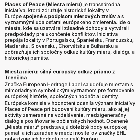
Places of Peace (Miesta mieru)
je transnárodná
iniciatíva, ktorá združuje historické lokality v
Európe
spojené s podpisom mierových zmlúv
a s
významnými udalosťami európskeho zmierenia. Ide o
miesta, kde sa uzatvárali zásadné dohody a vytvárali
predpoklady pre ukončenie konfliktov. Iniciatíva
prepája lokality v Portugalsku, Španielsku, Francúzsku,
Maďarsku, Slovensku, Chorvátsku a Bulharsku a
zdôrazňuje ich spoločný odkaz kultúry mieru, dialógu a
historickej pamäte.
Miesta mieru: silný európsky odkaz priamo z
Trenčína
Značka European Heritage Label sa udeľuje miestam s
mimoriadnym symbolickým významom pre formovanie
európskej histórie, spoločných hodnôt a identity.
Európska komisia v hodnotení ocenila význam iniciatívy
Places of Peace pri budovaní kultúry mieru, ako aj jej
aktivity zamerané na vzdelávanie, medzigeneračný
dialóg a posilňovanie občianskych hodnôt. Ocenené
„Miesta mieru“ predstavujú dôležité body európskej
pamäti a ich zaradenie medzi nositeľov značky EHL
potvrdzuje ich hodnotu pre celú Európu.