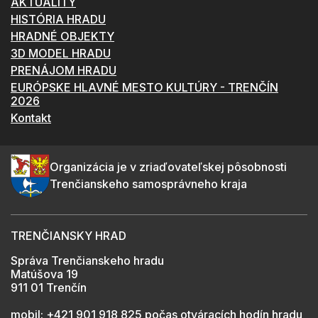
AKTUALITY
HISTÓRIA HRADU
HRADNÉ OBJEKTY
3D MODEL HRADU
PRENÁJOM HRADU
EURÓPSKE HLAVNÉ MESTO KULTÚRY - TRENČÍN
2026
Kontakt
Organizácia je v zriaďovateľskej pôsobnosti
Trenčianskeho samosprávneho kraja
TRENČIANSKY HRAD
Správa Trenčianskeho hradu
Matúšova 19
911 01 Trenčín
mobil:
+421 901 918 825
počas otváracích hodín hradu