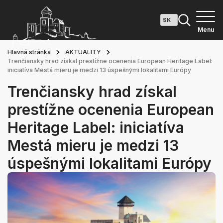
Menu
Hlavná stránka
AKTUALITY
Trenčiansky hrad získal prestížne ocenenia European Heritage Label:
iniciatíva Mestá mieru je medzi 13 úspešnými lokalitami Európy
Trenčiansky hrad získal
prestížne ocenenia European
Heritage Label: iniciatíva
Mestá mieru je medzi 13
úspešnými lokalitami Európy