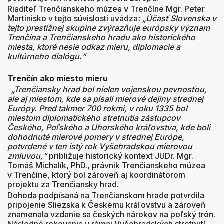
Riaditeľ Trenčianskeho múzea v Trenčíne Mgr. Peter
Martinisko v tejto súvislosti uvádza
: „Účasť Slovenska v
tejto prestížnej skupine zvýrazňuje európsky význam
Trenčína a Trenčianskeho hradu ako historického
miesta, ktoré nesie odkaz mieru, diplomacie a
kultúrneho dialógu.“
Trenčín ako miesto mieru
„Trenčiansky hrad bol nielen vojenskou pevnosťou,
ale aj miestom, kde sa písali mierové dejiny strednej
Európy. Pred takmer 700 rokmi, v roku 1335 bol
miestom diplomatického stretnutia zástupcov
Českého, Poľského a Uhorského kráľovstva, kde boli
dohodnuté mierové pomery v strednej Európe,
potvrdené v ten istý rok Vyšehradskou mierovou
zmluvou,“
približuje historický kontext JUDr. Mgr.
Tomáš Michalík, PhD., právnik Trenčianskeho múzea
v Trenčíne, ktorý bol zároveň aj koordinátorom
projektu za Trenčiansky hrad.
Dohoda podpísaná na Trenčianskom hrade potvrdila
pripojenie Sliezska k Českému kráľovstvu a zároveň
znamenala vzdanie sa českých nárokov na poľský trón.
Následné rokovania v rámci Vyšehradských stretnutí