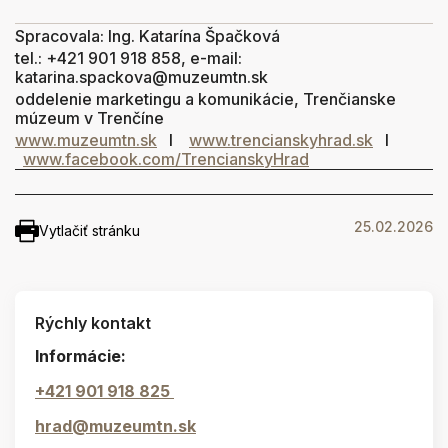
Spracovala: Ing. Katarína Špačková
tel.: +421 901 918 858, e-mail:
katarina.spackova@muzeumtn.sk
oddelenie marketingu a komunikácie, Trenčianske
múzeum v Trenčíne
www.muzeumtn.sk
I
www.trencianskyhrad.sk
I
www.facebook.com/TrencianskyHrad
25.02.2026
Vytlačiť stránku
Rýchly kontakt
Informácie:
+421 901 918 825
hrad@muzeumtn.sk