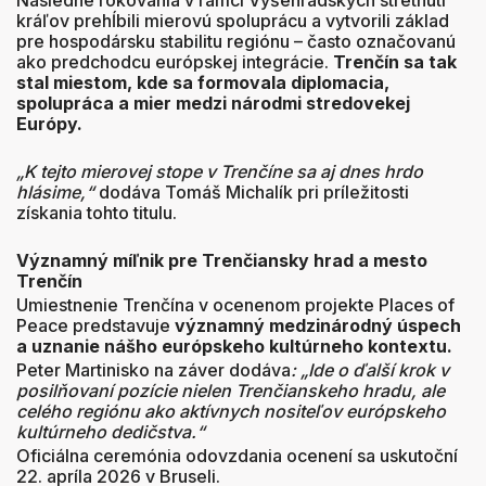
kráľov prehĺbili mierovú spoluprácu a vytvorili základ
pre hospodársku stabilitu regiónu – často označovanú
ako predchodcu európskej integrácie.
Trenčín sa tak
stal
miestom, kde sa formovala diplomacia,
spolupráca a mier medzi národmi stredovekej
Európy.
„K tejto mierovej stope v Trenčíne sa aj dnes hrdo
hlásime,“
dodáva Tomáš Michalík pri príležitosti
získania tohto titulu.
Významný míľnik pre Trenčiansky hrad a mesto
Trenčín
Umiestnenie Trenčína v ocenenom projekte Places of
Peace predstavuje
významný medzinárodný úspech
a uznanie nášho európskeho kultúrneho kontextu.
Peter Martinisko na záver dodáva
: „Ide o ďalší krok v
posilňovaní pozície nielen Trenčianskeho hradu, ale
celého regiónu ako aktívnych nositeľov európskeho
kultúrneho dedičstva.“
Oficiálna ceremónia odovzdania ocenení sa uskutoční
22. apríla 2026 v Bruseli.