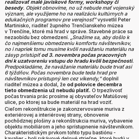
realizovať malé javiskové formy, workshopy či
besedy
. Objekt obnovíme, no už nebude mať vojenský
význam, ale využijeme ho na realizáciu kultúrnych a
edukačných programov pre verejnosť”
vysvetlil Peter
Martinisko, riaditeľ župného Trenčianskeho múzea
v Trenčíne, ktoré má hrad v správe. Stavebné práce sa
nezaobídu bez obmedzení. „
Snažíme sa, aby došlo k
čo najmenšiemu obmedzeniu komfortu návštevníkov,
no i napriek tomu musíme kvôli navážaniu materiálu na
zásyp pristúpiť
od 3. novembra počas pracovných
dní k uzatvoreniu vstupu do hradu kvôli bezpečnosti
.
Predpokladáme, že navážanie materiálu bude trvať asi
6 týždňov. Počas novembra bude teda hrad pre
návštevníkov prístupný len cez víkendy,”
doplnil
riaditeľ múzea a dodal, že
od polovice decembra
tieto obmedzenia už nebudú platiť.
O trpezlivosť
počas trvania prác prosíme aj obyvateľov Matúšovej
ulice, po ktorej sa bude materiál na hrad voziť.
Cieľom rekonštrukcie je zakonzervovanie muriva z
exteriérovej a interiérovej strany, obnovenie
pochôdznej plošiny a rekonštrukcia muriva, vybavenie
objektu mobiliárom a jeho sprístupnenie návštevníkom.
Charakteristickým prvkom tohto typu bastiónu -
kavalier - boli rukávové delové strieľne, ktoré budú v