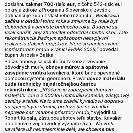
dosiahnu
takmer 700-tisíc eur
, z čoho 542-tisíc eur
pokryjú zdroje z Programu Slovensko a zvyšok
dofinancuje župa z vlastného rozpočtu. „
Realizácia
začína v októbri
tohto roka a zmluvne by mala byť
dokončená v auguste budúceho roka. Budeme sa
však snažiť, aby zhotoviteľ odovzdal stavbu skôr. Táto
rekonštrukcia žiadnym spôsobom neovplyvní
realizáciu ďalších projektov, ktoré sú naplánované
v priestoroch hradu v rámci EHMK 2026,”
povedal
župan Jaroslav Baška.
Počas obnovy sa uskutoční zakonzervovanie
pôvodných murív,
obnova múrov a opätovné
zasypanie vnútra kavaliera
, ktoré bude spevnené
pomocou systému georohoží. Práve
dovoz materiálu
bude technicky najnáročnejšou časťou
rekonštrukcie
. „
Kľúčové je zabezpečiť dopravu
materiálu. Ide o 2 500 ton materiálu kameňa, zásypovej
zeminy a tehál. Na to sme zriadili kyvadlovú dopravu
so špeciálnymi strojmi, pretože bežné vozidlo
neprejde cez vstupné priestory hradu,”
vyjadril sa
Róbert Kubala, zástupca zhotoviteľa stavby. Kavalier
po obnove svoj pôvodný význam stratí. „
Na vrch
kavaliera už neumiestnime delá, ale
chceme tam