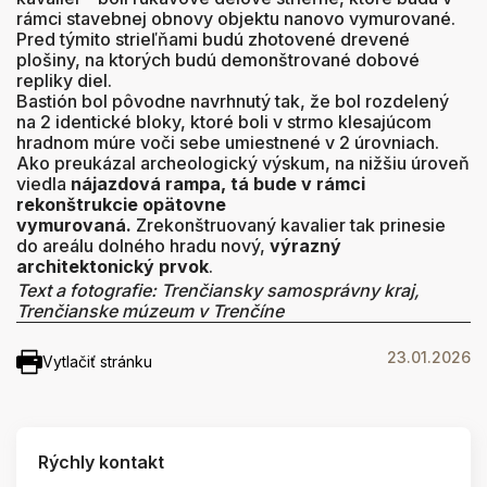
rámci stavebnej obnovy objektu nanovo vymurované.
Pred týmito strieľňami budú zhotovené drevené
plošiny, na ktorých budú demonštrované dobové
repliky diel.
Bastión bol pôvodne navrhnutý tak, že bol rozdelený
na 2 identické bloky, ktoré boli v strmo klesajúcom
hradnom múre voči sebe umiestnené v 2 úrovniach.
Ako preukázal archeologický výskum, na nižšiu úroveň
viedla
nájazdová rampa, tá bude v rámci
rekonštrukcie opätovne
vymurovaná.
Zrekonštruovaný kavalier tak prinesie
do areálu dolného hradu nový,
výrazný
architektonický prvok
.
Text a fotografie: Trenčiansky samosprávny kraj,
Trenčianske múzeum v Trenčíne
23.01.2026
Vytlačiť stránku
Rýchly kontakt