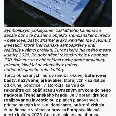
Symbolickým poklepaním základného kameňa sa
začala obnova ďalšieho objektu Trenčianskeho hradu
- batériovej bašty, známej aj ako kavalier. Ide o jednu z
investícií, ktoré Trenčiansky samosprávny kraj
realizuje v rámci projektu Európskeho hlavného mesta
kultúry 2026. Po dokončení rekonštrukcie v hodnote
700-tisíc eur sa z chátrajúcej bašty stane atraktívny
priestor, lákajúci návštevníkov počas
nadchádzajúceho roka kultúry.
Torzá obnažených múrov ranobarokovej
batériovej
bašty, nazývanej aj kavalier
, ktorej vznik sa datuje
od druhej polovice 17. storočia, sa
vďaka
rekonštrukcii opäť stanú výrazným prvkom dolného
nádvoria Trenčianskeho hradu
. Je v poradí
druhou
realizovanou investíciou
z piatich plánovaných
priamo na tejto krajskej dominante, na ktoré získala
župa financie v rámci príprav na Európske hlavné
mesto kultúry 2026. Celkové náklady na obnovu